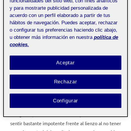
funcionalidades del sitio web, con fines analíticos
y para mostrarte publicidad personalizada de
Taller de dibujo aula 2
Pública
acuerdo con un perfil elaborado a partir de tus
hábitos de navegación. Puedes aceptar, rechazar
o configurar tus preferencias haciendo clic abajo,
¡Hola!
u obtener más información en nuestra
política de
cookies.
Aquí van mis primeros dibujos para la asignatura.
Aceptar
Primero he hecho el del espejo, resulta muy difícil no
mirar mientras realizas es dibujo, a momentos se te va
Rechazar
el ojillo para ver qué estás haciendo o al menos, donde
lo estás situando. Pero ha sido la que más me ha
gustado y con la que más me siento yo.
Configurar
El segundo, hecho con la mano izquierda me ha hecho
sentir bastante impotente frente al lienzo al no tener