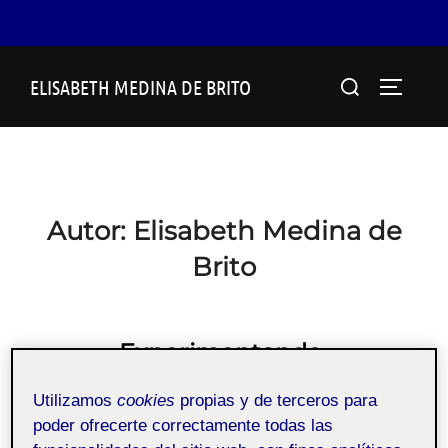
Saltar
Buscar:
ELISABETH MEDINA DE BRITO
al
ALTERN
contenido
Autor:
Elisabeth Medina de
Brito
Experimentando.
Utilizamos
cookies
propias y de terceros para
Publicado
por
Elisabeth Medina de Brito
22 febrero, 2022
poder ofrecerte correctamente todas las
el
Sin comentarios